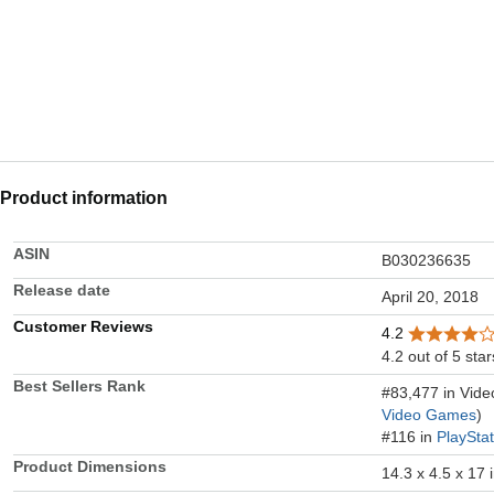
Product information
ASIN
B030236635
Release date
April 20, 2018
Customer Reviews
4.2
4.2 out of 5 star
Best Sellers Rank
#83,477 in Vid
Video Games
)
#116 in
PlaySta
Product Dimensions
14.3 x 4.5 x 17