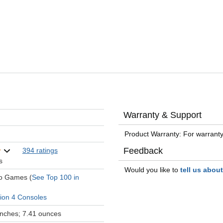
Warranty & Support
Product Warranty: For warranty
Feedback
394 ratings
s
Would you like to
tell us abou
eo Games (
See Top 100 in
tion 4 Consoles
 inches; 7.41 ounces