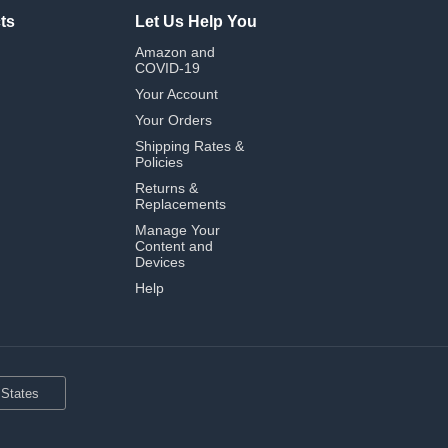
ts
Let Us Help You
Amazon and
COVID-19
Your Account
Your Orders
Shipping Rates &
Policies
Returns &
Replacements
Manage Your
Content and
Devices
Help
 States