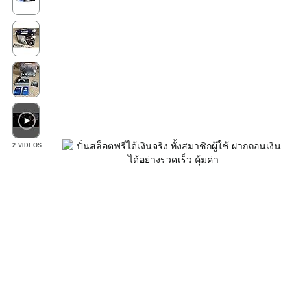
2 VIDEOS