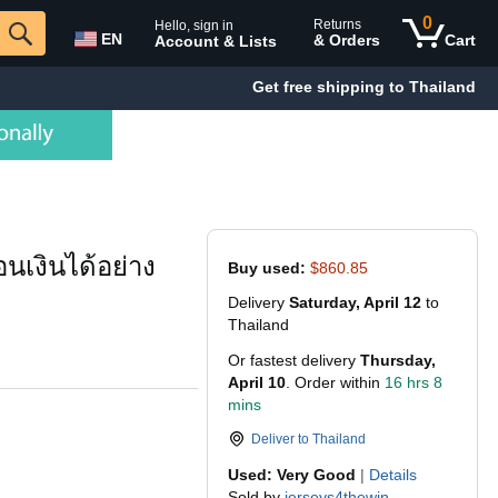
0
Returns
Hello, sign in
EN
& Orders
Cart
Account & Lists
Get free shipping to Thailand
ถอนเงินได้อย่าง
Buy used:
$860.85
Delivery
Saturday, April 12
to
Thailand
Or fastest delivery
Thursday,
April 10
. Order within
16 hrs 8
mins
Deliver to
Thailand
Used: Very Good
|
Details
Sold by
jerseys4thewin