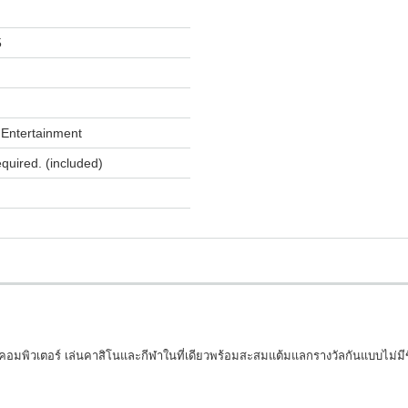
5
Entertainment
equired. (included)
รือคอมพิวเตอร์ เล่นคาสิโนและกีฬาในที่เดียวพร้อมสะสมแต้มแลกรางวัลกันแบบไม่ม