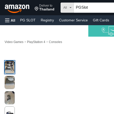
Deliver to
All
Thailand
PG SLOT
Registry
Customer Service
Gift Cards
All
›
›
Video Games
PlayStation 4
Consoles