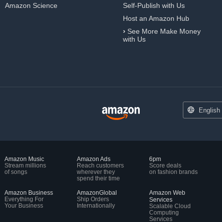
Amazon Science
Self-Publish with Us
Host an Amazon Hub
›
See More Make Money
with Us
English
Amazon Music
Amazon Ads
6pm
Stream millions
Reach customers
Score deals
of songs
wherever they
on fashion brands
spend their time
Amazon Business
AmazonGlobal
Amazon Web
Everything For
Ship Orders
Services
Your Business
Internationally
Scalable Cloud
Computing
Services