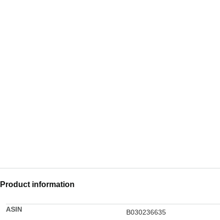
Product information
ASIN
B030236635