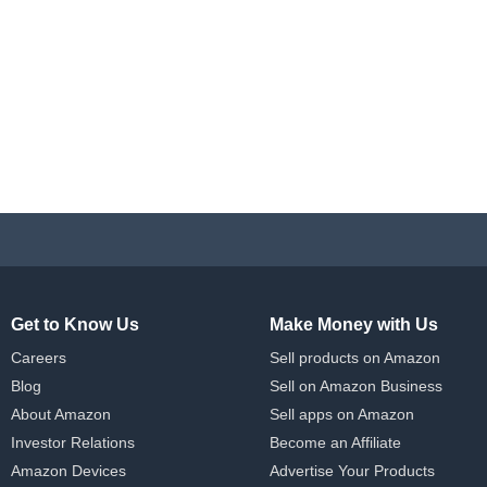
Get to Know Us
Make Money with Us
Careers
Sell products on Amazon
Blog
Sell on Amazon Business
About Amazon
Sell apps on Amazon
Investor Relations
Become an Affiliate
Amazon Devices
Advertise Your Products