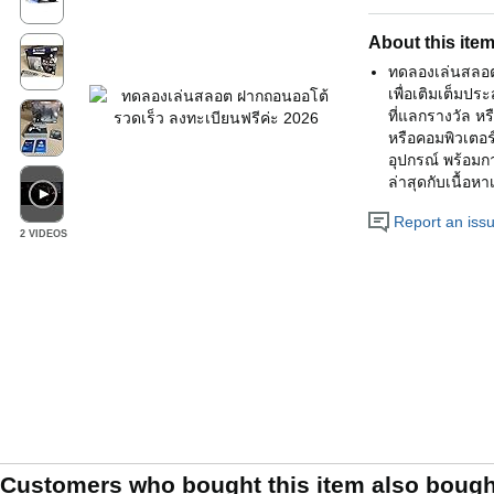
About this ite
ทดลองเล่นสลอต
เพื่อเติมเต็มป
ที่แลกรางวัล หร
หรือคอมพิวเตอร
อุปกรณ์ พร้อมก
ล่าสุดกับเนื้อห
Report an issue
2 VIDEOS
Customers who bought this item also bough