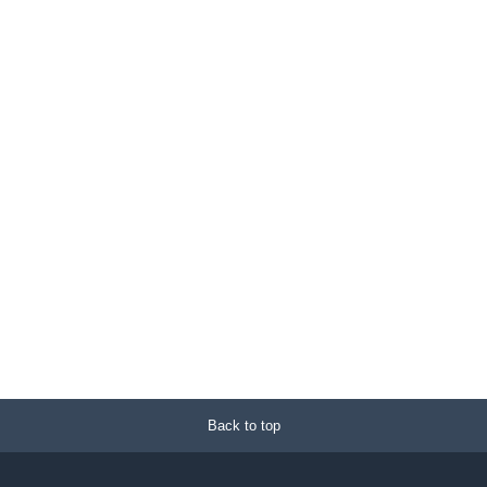
Back to top