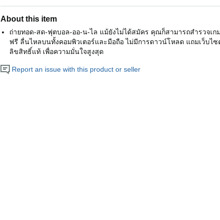
About this item
ถ่ายทอด-สด-ฟุตบอล-ออ-น-ไล แม้ยังไม่ได้สมัคร คุณก็สามารถสำรวจเกมล
ฟรี ลื่นไหลบนทั้งคอมพิวเตอร์และมือถือ ไม่มีการดาวน์โหลด แถมเว็บไซ
ลิขสิทธิ์แท้ เพื่อความมั่นใจสูงสุด
Report an issue with this product or seller