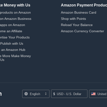
e Money with Us
Amazon Payment Produc
 products on Amazon
Amazon Business Card
 on Amazon Business
Shop with Points
 apps on Amazon
Reload Your Balance
me an Affiliate
Amazon Currency Converter
rtise Your Products
-Publish with Us
t an Amazon Hub
e More Make Money
 Us
English
$
USD - U.S. Dollar
United