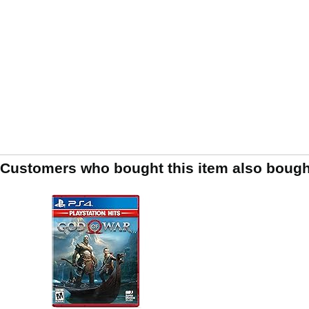
Customers who bought this item also bough