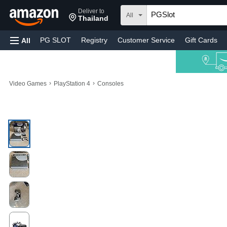
Deliver to
All
Thailand
PG SLOT
Registry
Customer Service
Gift Cards
All
›
›
Video Games
PlayStation 4
Consoles