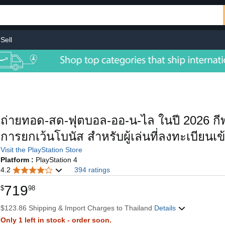
Sell
ถ่ายทอด-สด-ฟุตบอล-ออ-น-ไล ในปี 2026 กี
การยกเว้นโบนัส สำหรับผู้เล่นที่ลงทะเบียนเข
Visit the PlayStation Store
Platform :
PlayStation 4
4.2
394 ratings
719
$
98
$123.86 Shipping & Import Charges to Thailand
Details
Only 1 left in stock - order soon.