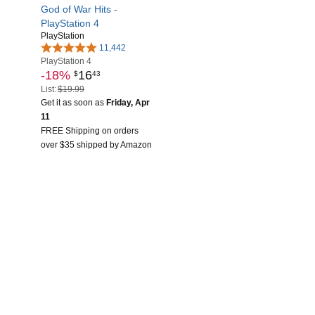
God of War Hits -
PlayStation 4
PlayStation
11,442
PlayStation 4
-18%
16
$
43
List:
$19.99
Get it as soon as
Friday, Apr
11
FREE Shipping on orders
over $35 shipped by Amazon