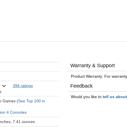
Warranty & Support
Product Warranty: For warranty
Feedback
394 ratings
s
Would you like to
tell us abou
eo Games (
See Top 100 in
tion 4 Consoles
 inches; 7.41 ounces