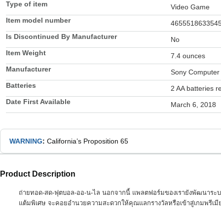
Type of item
Video Game
Item model number
465551863354
Is Discontinued By Manufacturer
No
Item Weight
7.4 ounces
Manufacturer
Sony Computer 
Batteries
2 AA batteries r
Date First Available
March 6, 2018
WARNING
:
California’s Proposition 65
Product Description
ถ่ายทอด-สด-ฟุตบอล-ออ-น-ไล นอกจากนี้ แพลตฟอร์มของเรายังพัฒนาระบบ AP
แต้มพิเศษ จะคอยอำนวยความสะดวกให้คุณแลกรางวัลหรือเข้าสู่เกมพรีเมีย