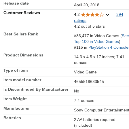
Release date
April 20, 2018
Customer Reviews
4.2
394
ratings
4.2 out of 5 stars
Best Sellers Rank
#83,477 in Video Games (
See
Top 100 in Video Games
)
#116 in
PlayStation 4 Console
Product Dimensions
14.3 x 4.5 x 17 inches; 7.41
ounces
Type of item
Video Game
Item model number
4655518633545
Is Discontinued By Manufacturer
No
Item Weight
7.4 ounces
Manufacturer
Sony Computer Entertainmen
Batteries
2 AA batteries required.
(included)