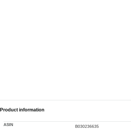
Product information
ASIN
B030236635