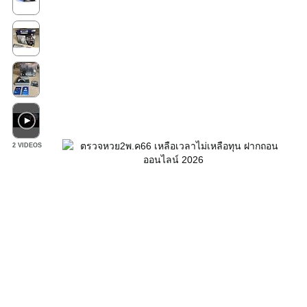
2 VIDEOS