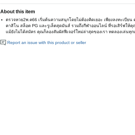
About this item
ตรวจหวย2พ.ค66 เริ่มต้นความสนุกโดยไม่ต้องคิดเยอะ เพียงลงทะเบียน ค
คาสิโน สล็อต PG และรูเล็ตสุดมันส์ รวมถึงกีฬาออนไลน์ ที่รอเสิร์ฟให้คุ
แม้ยังไม่ได้สมัคร คุณก็ลองสัมผัสฟีเจอร์ใหม่ล่าสุดของเรา ทดลองเล่นทุก
Report an issue with this product or seller