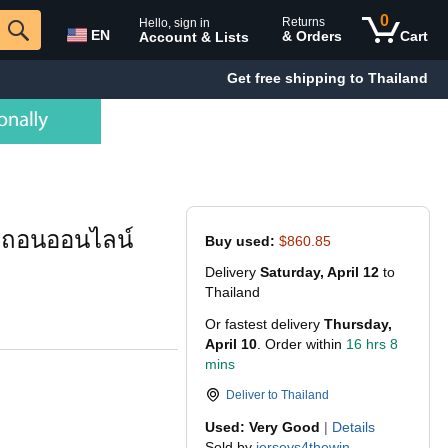
0
Returns
Hello, sign in
EN
& Orders
Cart
Account & Lists
Get free shipping to Thailand
กถอนออนไลน์
Buy used:
$860.85
Delivery
Saturday, April 12
to
Thailand
Or fastest delivery
Thursday,
April 10
. Order within
16 hrs 8
mins
Deliver to
Thailand
Used: Very Good
|
Details
Sold by
jerseys4thewin