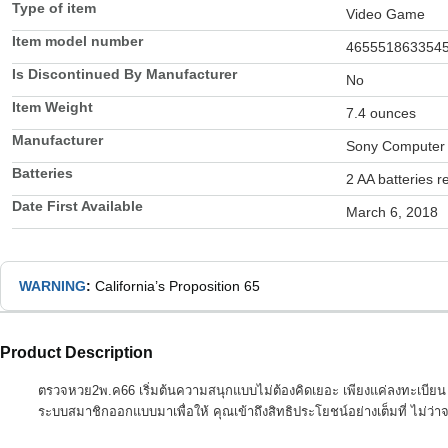
Type of item
Video Game
Item model number
465551863354
Is Discontinued By Manufacturer
No
Item Weight
7.4 ounces
Manufacturer
Sony Computer 
Batteries
2 AA batteries r
Date First Available
March 6, 2018
WARNING
:
California’s Proposition 65
Product Description
ตรวจหวย2พ.ค66 เริ่มต้นความสนุกแบบไม่ต้องคิดเยอะ เพียงแค่ลงทะเบียน ค
ระบบสมาชิกออกแบบมาเพื่อให้ คุณเข้าถึงสิทธิประโยชน์อย่างเต็มที่ ไม่ว่