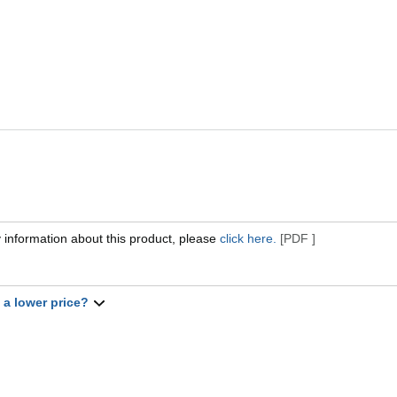
 information about this product, please
click here.
[PDF ]
t a lower price?