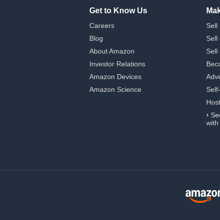
Get to Know Us
Mak
Careers
Sell
Blog
Sell
About Amazon
Sell
Investor Relations
Beco
Amazon Devices
Adve
Amazon Science
Self
Hos
›
Se
with