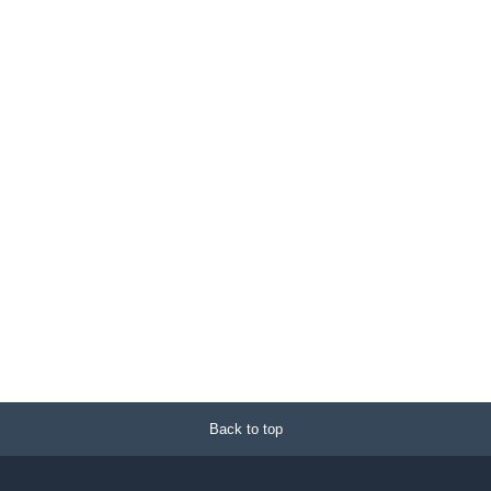
Back to top