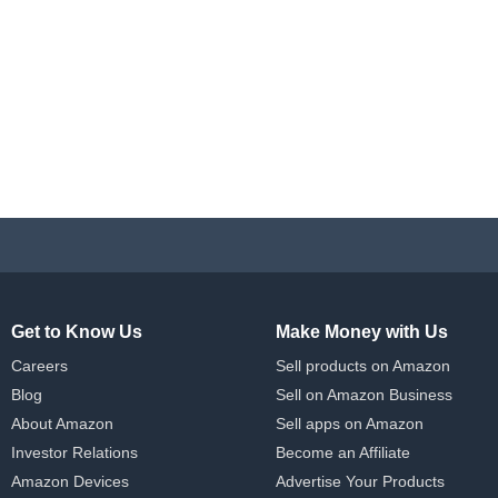
Get to Know Us
Make Money with Us
Careers
Sell products on Amazon
Blog
Sell on Amazon Business
About Amazon
Sell apps on Amazon
Investor Relations
Become an Affiliate
Amazon Devices
Advertise Your Products