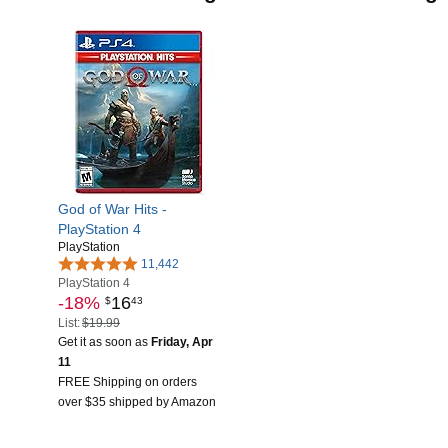
God of War Hits -
PlayStation 4
PlayStation
11,442
PlayStation 4
-18%
16
$
43
List:
$19.99
Get it as soon as
Friday, Apr
11
FREE Shipping on orders
over $35 shipped by Amazon