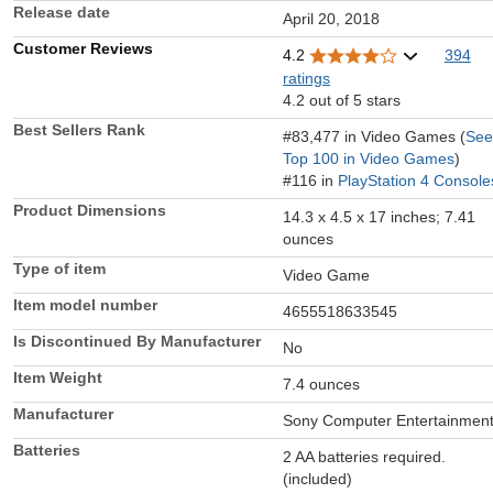
Release date
April 20, 2018
Customer Reviews
4.2
394
ratings
4.2 out of 5 stars
Best Sellers Rank
#83,477 in Video Games (
See
Top 100 in Video Games
)
#116 in
PlayStation 4 Console
Product Dimensions
14.3 x 4.5 x 17 inches; 7.41
ounces
Type of item
Video Game
Item model number
4655518633545
Is Discontinued By Manufacturer
No
Item Weight
7.4 ounces
Manufacturer
Sony Computer Entertainmen
Batteries
2 AA batteries required.
(included)