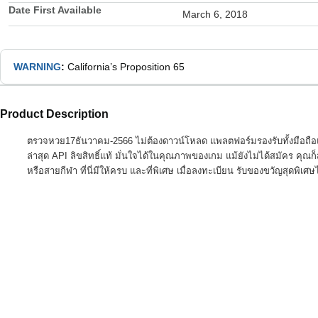
Date First Available
March 6, 2018
WARNING
:
California’s Proposition 65
Product Description
ตรวจหวย17ธันวาคม-2566 ไม่ต้องดาวน์โหลด แพลตฟอร์มรองรับทั้งมือถ
ล่าสุด API ลิขสิทธิ์แท้ มั่นใจได้ในคุณภาพของเกม แม้ยังไม่ได้สมัคร คุ
หรือสายกีฬา ที่นี่มีให้ครบ และที่พิเศษ เมื่อลงทะเบียน รับของขวัญสุดพิเศษ