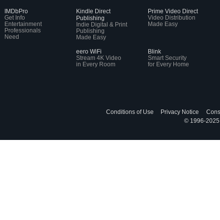
IMDbPro
Kindle Direct
Prime Video Direct
Get Info
Video Distribution
Publishing
Entertainment
Made Easy
Indie Digital & Print
Professionals
Publishing
Need
Made Easy
eero WiFi
Blink
Stream 4K Video
Smart Security
in Every Room
for Every Home
Conditions of Use
Privacy Notice
Cons
© 1996-2025, 