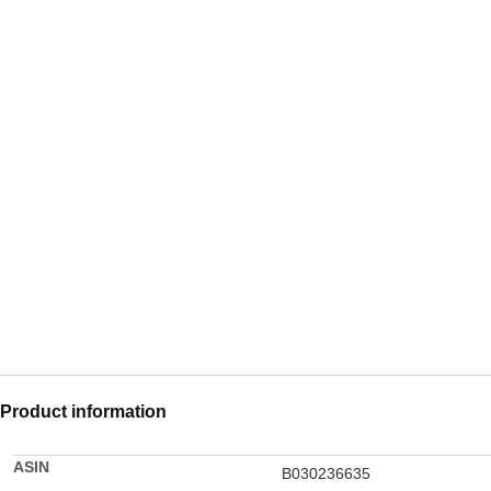
Product information
ASIN
B030236635