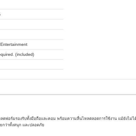
5
Entertainment
equired. (included)
ลตฟอร์มรองรับทั้งมือถือและคอม พร้อมความลื่นไหลตลอดการใช้งาน แม้ยังไม่ได
เรียกว่าทั้งสนุก และปลอดภัย