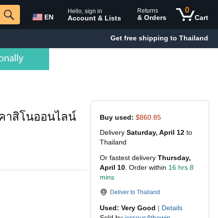
0
Returns
Hello, sign in
EN
& Orders
Cart
Account & Lists
Get free shipping to Thailand
 คาสิโนออนไลน์
Buy used:
$860.85
Delivery
Saturday, April 12
to
Thailand
Or fastest delivery
Thursday,
April 10
. Order within
16 hrs 8
mins
Deliver to
Thailand
Used: Very Good
|
Details
Sold by
jerseys4thewin