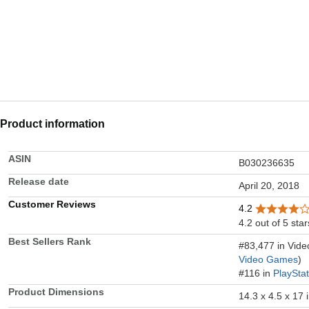
Product information
ASIN
B030236635
Release date
April 20, 2018
Customer Reviews
4.2
4.2 out of 5 star
Best Sellers Rank
#83,477 in Vid
Video Games
)
#116 in
PlaySta
Product Dimensions
14.3 x 4.5 x 17