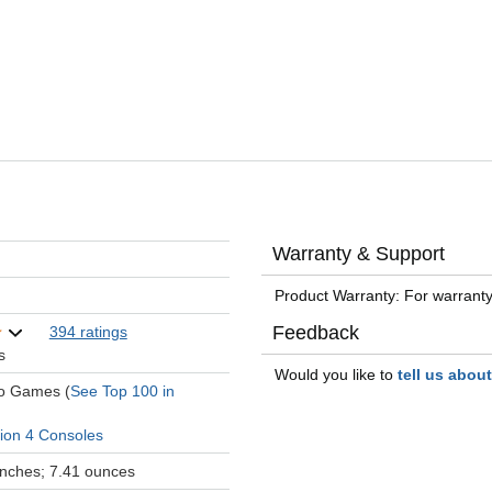
Warranty & Support
Product Warranty: For warranty
Feedback
394 ratings
s
Would you like to
tell us abou
eo Games (
See Top 100 in
tion 4 Consoles
 inches; 7.41 ounces