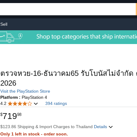
Sell
ตรวจหวย-16-ธันวาคม65 รับโบนัสไม่จำกัด
2026
Visit the PlayStation Store
Platform :
PlayStation 4
4.2
394 ratings
719
$
98
$123.86 Shipping & Import Charges to Thailand
Details
Only 1 left in stock - order soon.