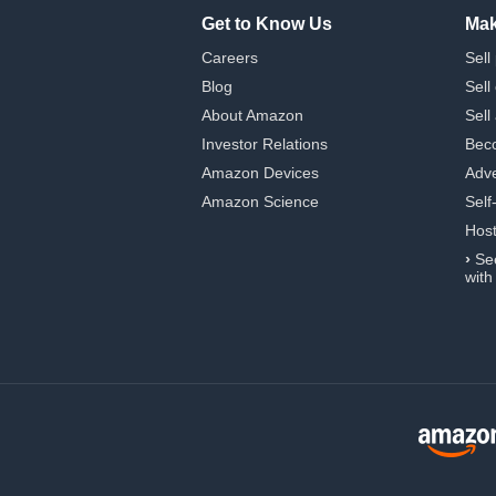
Get to Know Us
Mak
Careers
Sell
Blog
Sell
About Amazon
Sell
Investor Relations
Beco
Amazon Devices
Adve
Amazon Science
Self
Hos
›
Se
with