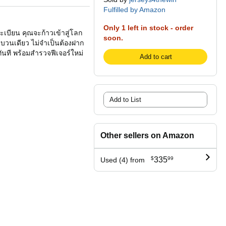
Fulfilled by Amazon
Only 1 left in stock - order
ะเบียน คุณจะก้าวเข้าสู่โลก
soon.
ะบวนเดียว ไม่จำเป็นต้องฝาก
ทันที พร้อมสำรวจฟีเจอร์ใหม่
Add to cart
Add to List
Other sellers on Amazon
$
335
99
Used (4) from