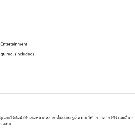
5
Entertainment
equired. (included)
คุณจะได้สัมผัสกับเกมหลากหลาย ทั้งสล็อต รูเล็ต เกมกีฬา จากค่าย PG และอื่น ๆ 
มวดเกม