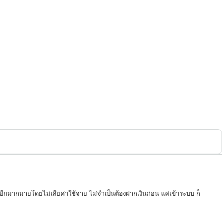
อีกมากมายโดยไม่เสียค่าใช้จ่าย ไม่จำเป็นต้องฝากเงินก่อน แค่เข้าระบบ ก็