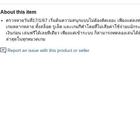
About this item
ตรวจหวยวันที่17/1/67 เริ่มต้นความสนุกแบบไม่ต้องคิดเยอะ เพียงแค่ลงท
เกมหลากหลาย ทั้งสล็อต รูเล็ต และเกมกีฬาโดยที่ไม่เสียค่าใช้จ่ายแม้กร
เงินก่อน เล่นฟรีได้เลยทีเดียว เพียงแค่เข้าระบบ ก็สามารถทดลองเล่นได้
ล่าสุดในทุกหมวดเกม
Report an issue with this product or seller