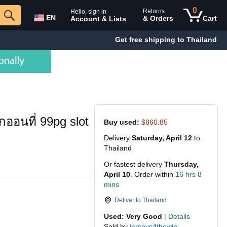
0
Returns
Hello, sign in
EN
& Orders
Cart
Account & Lists
Get free shipping to Thailand
กออนที่ 99pg slot
Buy used:
$860.85
Delivery
Saturday, April 12
to
Thailand
Or fastest delivery
Thursday,
April 10
. Order within
16 hrs 8
mins
Deliver to
Thailand
Used: Very Good
|
Details
Sold by
jerseys4thewin