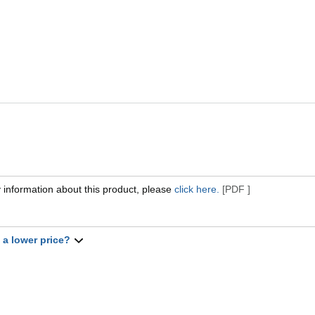
 information about this product, please
click here.
[PDF ]
t a lower price?