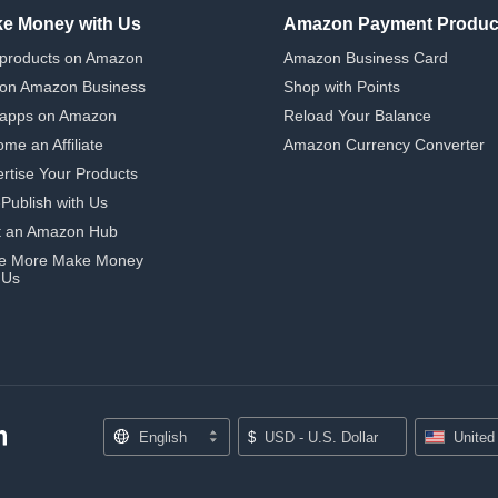
e Money with Us
Amazon Payment Produc
 products on Amazon
Amazon Business Card
 on Amazon Business
Shop with Points
 apps on Amazon
Reload Your Balance
me an Affiliate
Amazon Currency Converter
rtise Your Products
-Publish with Us
t an Amazon Hub
e More Make Money
 Us
English
$
USD - U.S. Dollar
United