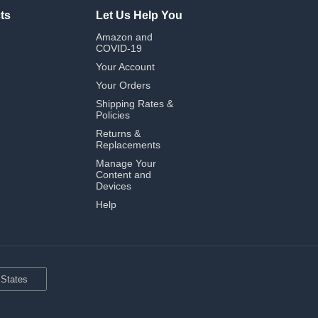
ts
Let Us Help You
Amazon and
COVID-19
Your Account
Your Orders
Shipping Rates &
Policies
Returns &
Replacements
Manage Your
Content and
Devices
Help
 States