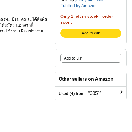
Fulfilled by Amazon
Only 1 left in stock - order
่ลงทะเบียน คุณจะได้สัมผัส
soon.
่ได้สมัคร นอกจากนี้
ารใช้งาน เพียงเข้าระบบ
Add to cart
Add to List
Other sellers on Amazon
$
335
99
Used (4) from