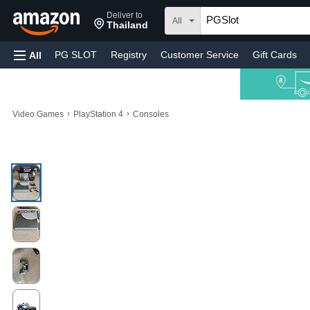
Deliver to
All
Thailand
PG SLOT
Registry
Customer Service
Gift Cards
All
›
›
Video Games
PlayStation 4
Consoles