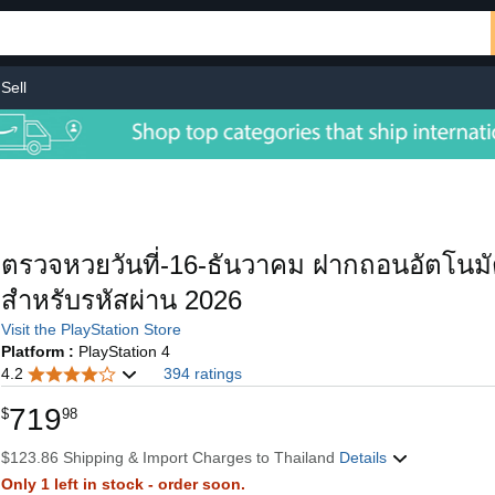
Sell
ตรวจหวยวันที่-16-ธันวาคม ฝากถอนอัตโนมัติ
สำหรับรหัสผ่าน 2026
Visit the PlayStation Store
Platform :
PlayStation 4
4.2
394 ratings
719
$
98
$123.86 Shipping & Import Charges to Thailand
Details
Only 1 left in stock - order soon.