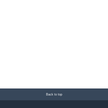
Back to top