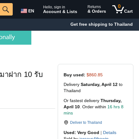
0
Returns
Hello, sign in
EN
& Orders
Cart
Account & Lists
Get free shipping to Thailand
 มาฝาก 10 รับ
Buy used:
$860.85
Delivery
Saturday, April 12
to
Thailand
Or fastest delivery
Thursday,
April 10
. Order within
16 hrs 8
mins
Deliver to
Thailand
Used: Very Good
|
Details
Sold by
jerseys4thewin