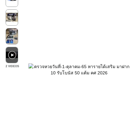
2 VIDEOS