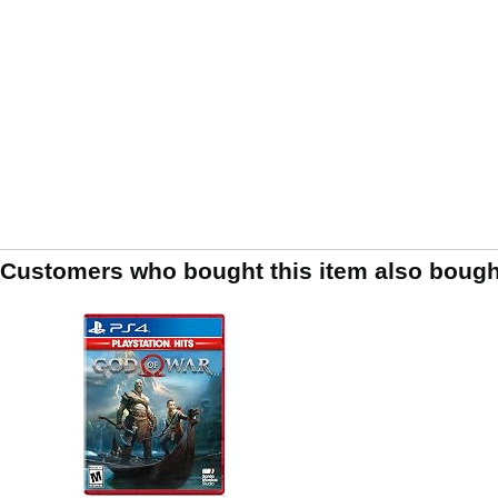
Customers who bought this item also bough