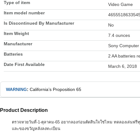
Type of item
Video Game
Item model number
465551863354
Is Discontinued By Manufacturer
No
Item Weight
7.4 ounces
Manufacturer
Sony Computer 
Batteries
2 AA batteries r
Date First Available
March 6, 2018
WARNING
:
California’s Proposition 65
Product Description
ตรวจหวยวันที่-1-ตุลาคม-65 อยากลองก่อนตัดสินใจใช่ไหม ทดลองเล่นฟรีทุกเ
และของขวัญหลังลงทะเบียน