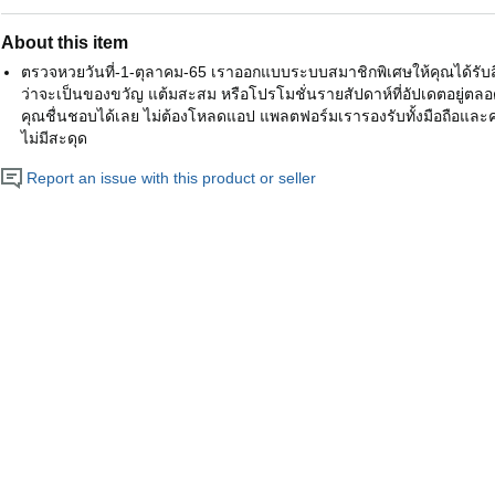
About this item
ตรวจหวยวันที่-1-ตุลาคม-65 เราออกแบบระบบสมาชิกพิเศษให้คุณได้รับสิท
ว่าจะเป็นของขวัญ แต้มสะสม หรือโปรโมชั่นรายสัปดาห์ที่อัปเดตอยู่ตลอดเ
คุณชื่นชอบได้เลย ไม่ต้องโหลดแอป แพลตฟอร์มเรารองรับทั้งมือถือและ
ไม่มีสะดุด
Report an issue with this product or seller