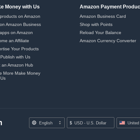
e Money with Us
Amazon Payment Produc
 products on Amazon
Amazon Business Card
 on Amazon Business
Shop with Points
 apps on Amazon
Reload Your Balance
me an Affiliate
Amazon Currency Converter
rtise Your Products
-Publish with Us
t an Amazon Hub
e More Make Money
 Us
English
$
USD - U.S. Dollar
United