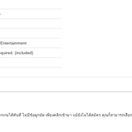
5
Entertainment
equired. (included)
กมได้ทันที ไม่มีข้อผูกมัด เพียงคลิกเข้ามา แม้ยังไม่ได้สมัคร คุณก็สามารถเลือ