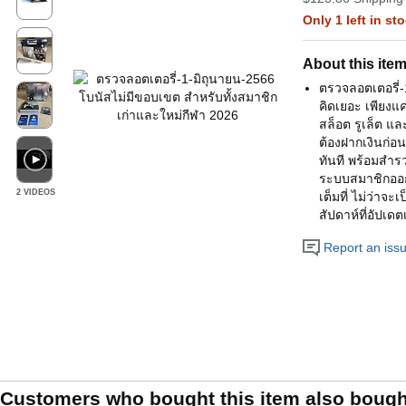
Only 1 left in st
About this ite
ตรวจลอตเตอรี่-
คิดเยอะ เพียงแ
สล็อต รูเล็ต แล
ต้องฝากเงินก่อ
ทันที พร้อมสำร
ระบบสมาชิกออกแ
2 VIDEOS
เต็มที่ ไม่ว่า
สัปดาห์ที่อัปเด
Report an issue
Customers who bought this item also bough