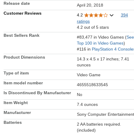
Release date
April 20, 2018
Customer Reviews
4.2
394
ratings
4.2 out of 5 stars
Best Sellers Rank
#83,477 in Video Games (
See
Top 100 in Video Games
)
#116 in
PlayStation 4 Console
Product Dimensions
14.3 x 4.5 x 17 inches; 7.41
ounces
Type of item
Video Game
Item model number
4655518633545
Is Discontinued By Manufacturer
No
Item Weight
7.4 ounces
Manufacturer
Sony Computer Entertainmen
Batteries
2 AA batteries required.
(included)