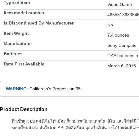
Type of item
Video Game
Item model number
465551863354
Is Discontinued By Manufacturer
No
Item Weight
7.4 ounces
Manufacturer
Sony Computer 
Batteries
2 AA batteries r
Date First Available
March 6, 2018
WARNING
:
California’s Proposition 65
Product Description
ดิสเข้าสู่ระบบ แม้ยังไม่ได้สมัคร ก็สามารถสัมผัสเกมส์คาสิโน และกีฬาที่
ระบบใหม่ล่าสุด มั่นใจด้วย API ลิขสิทธิ์แท้ ทุกครั้งที่เล่น จะได้รับแต้มพิเ