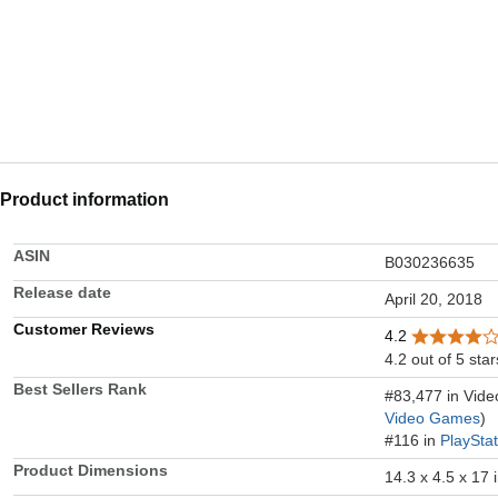
Product information
ASIN
B030236635
Release date
April 20, 2018
Customer Reviews
4.2
4.2 out of 5 star
Best Sellers Rank
#83,477 in Vid
Video Games
)
#116 in
PlaySta
Product Dimensions
14.3 x 4.5 x 17