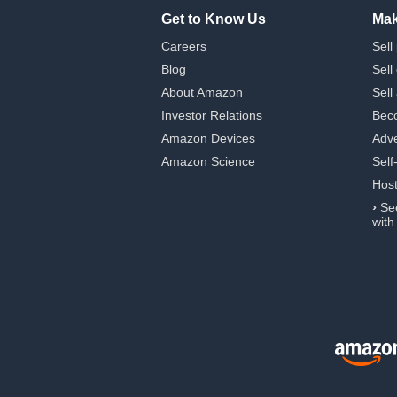
Get to Know Us
Mak
Careers
Sell
Blog
Sell
About Amazon
Sell
Investor Relations
Beco
Amazon Devices
Adve
Amazon Science
Self
Hos
›
Se
with