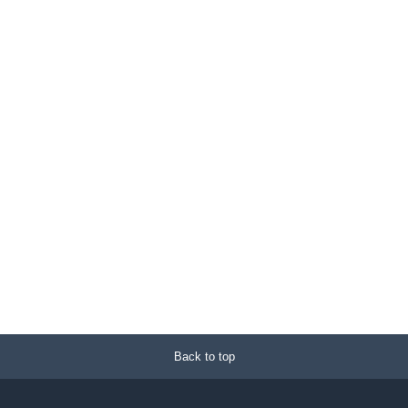
Back to top