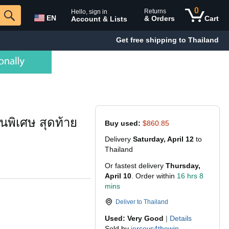
0
Returns
Hello, sign in
EN
& Orders
Cart
Account & Lists
Get free shipping to Thailand
่นพิเศษ สุดท้าย
Buy used:
$860.85
Delivery
Saturday, April 12
to
Thailand
Or fastest delivery
Thursday,
April 10
. Order within
16 hrs 8
mins
Deliver to
Thailand
Used: Very Good
|
Details
Sold by
jerseys4thewin