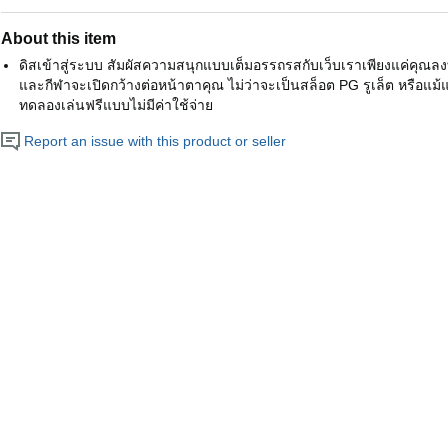
About this item
ดิสเข้าสู่ระบบ สัมผัสความสนุกแบบเต็มอรรถรสกับเว็บเราเพียงแค่คุณ
และกีฬาจะเปิดกว้างต่อหน้าตาคุณ ไม่ว่าจะเป็นสล็อต PG รูเล็ต หรือแม้แ
ทดลองเล่นฟรีแบบไม่มีค่าใช้จ่าย
Report an issue with this product or seller